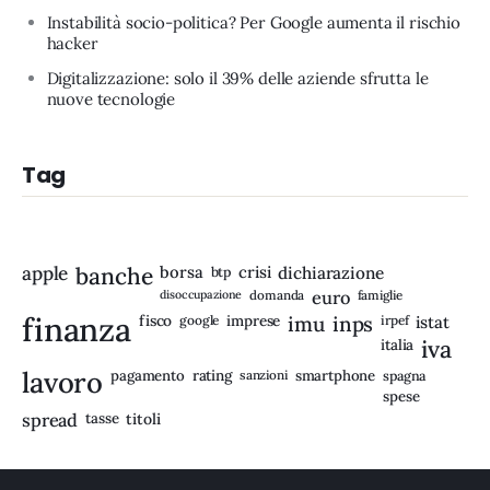
Instabilità socio-politica? Per Google aumenta il rischio
hacker
Digitalizzazione: solo il 39% delle aziende sfrutta le
nuove tecnologie
Tag
apple
banche
borsa
crisi
btp
dichiarazione
disoccupazione
domanda
euro
famiglie
finanza
fisco
imprese
imu
inps
google
irpef
istat
iva
italia
lavoro
rating
pagamento
sanzioni
smartphone
spagna
spese
spread
tasse
titoli