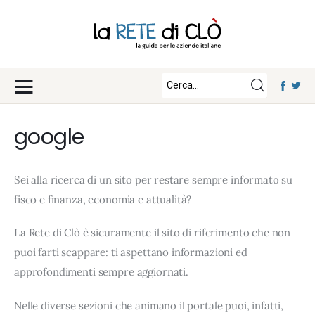
News
Approfondimenti
Fisco e Tasse
Eventi
Economia e Finanza
google
Diritto e Norme
Iscriviti
Notizie Lavoro
Sei alla ricerca di un sito per restare sempre informato su
Chi Siamo
Tecnologia
fisco e finanza, economia e attualità?
La Redazione
La Rete di Clò è sicuramente il sito di riferimento che non
Collabora con noi
puoi farti scappare: ti aspettano informazioni ed
Contatti
approfondimenti sempre aggiornati.
Nelle diverse sezioni che animano il portale puoi, infatti,