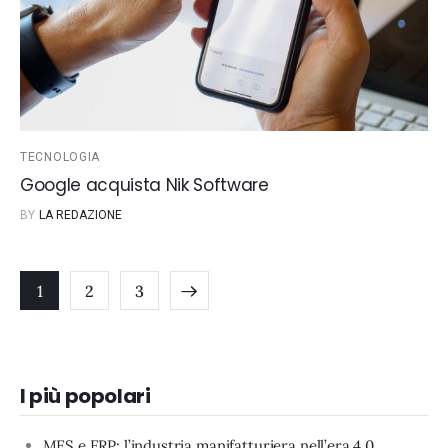
TECNOLOGIA
Google acquista Nik Software
BY
LA REDAZIONE
A
1
2
3
I più popolari
MES e ERP: l’industria manifatturiera nell’era 4.0