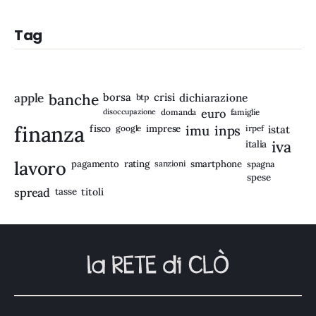
Tag
apple
banche
borsa
crisi
btp
dichiarazione
disoccupazione
domanda
euro
famiglie
finanza
fisco
imprese
imu
inps
google
irpef
istat
iva
italia
lavoro
rating
pagamento
sanzioni
smartphone
spagna
spese
spread
tasse
titoli