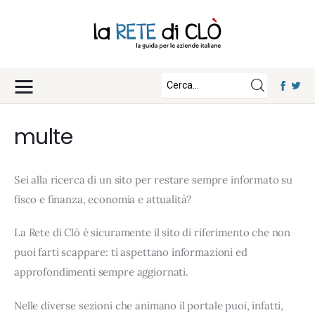
News
Approfondimenti
Fisco e Tasse
Eventi
Economia e Finanza
multe
Diritto e Norme
Iscriviti
Notizie Lavoro
Sei alla ricerca di un sito per restare sempre informato su
Chi Siamo
Tecnologia
fisco e finanza, economia e attualità?
La Redazione
La Rete di Clò è sicuramente il sito di riferimento che non
Collabora con noi
puoi farti scappare: ti aspettano informazioni ed
Contatti
approfondimenti sempre aggiornati.
Nelle diverse sezioni che animano il portale puoi, infatti,