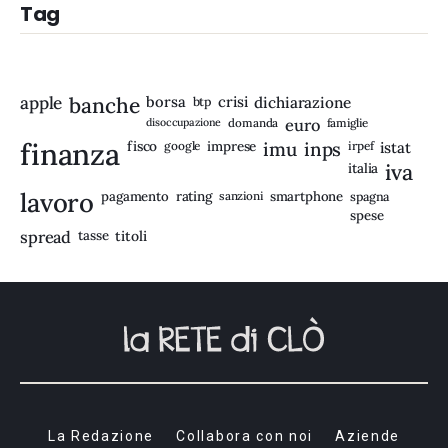
Tag
apple
banche
borsa
crisi
btp
dichiarazione
disoccupazione
domanda
euro
famiglie
finanza
fisco
imprese
imu
inps
google
irpef
istat
iva
italia
lavoro
rating
pagamento
sanzioni
smartphone
spagna
spese
spread
tasse
titoli
La Redazione
Collabora con noi
Aziende