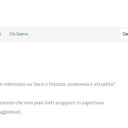
i
Chi Siamo
La
Redazi
one
Collabo
ra con
pre informato su fisco e finanza, economia e attualità?
noi
Contat
ti
erimento che non puoi farti scappare: ti aspettano
ggiornati.