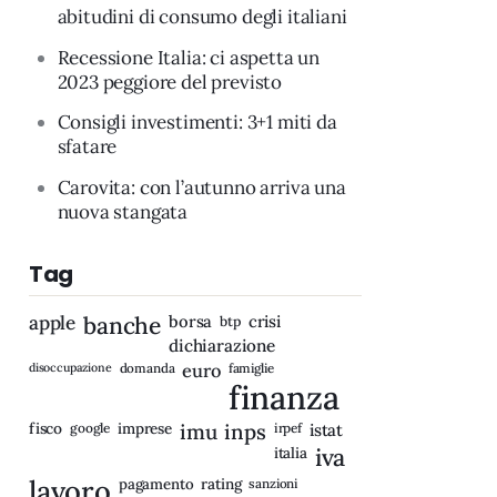
abitudini di consumo degli italiani
Recessione Italia: ci aspetta un
2023 peggiore del previsto
Consigli investimenti: 3+1 miti da
sfatare
Carovita: con l’autunno arriva una
nuova stangata
Tag
apple
banche
borsa
crisi
btp
dichiarazione
disoccupazione
domanda
euro
famiglie
finanza
fisco
imprese
imu
inps
google
irpef
istat
iva
italia
lavoro
rating
pagamento
sanzioni