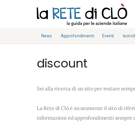
News
Approfondimenti
Fisco e Tasse
News
Approfondimenti
Eventi
Iscrivit
Eventi
Economia e Finanza
Fisco e Tasse
Iscriviti
Diritto e Norme
discount
Notizie Lavoro
Economia e
Chi Siamo
Finanza
Tecnologia
La Redazione
Diritto e
Collabora con noi
Sei alla ricerca di un sito per restare sem
Norme
Contatti
Notizie Lavoro
La Rete di Clò è sicuramente il sito di rif
Tecnologia
informazioni ed approfondimenti sempre a