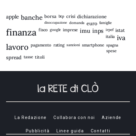
apple
banche
borsa
crisi
btp
dichiarazione
disoccupazione
domanda
euro
famiglie
finanza
fisco
imprese
imu
inps
google
irpef
istat
iva
italia
lavoro
rating
pagamento
sanzioni
smartphone
spagna
spese
spread
tasse
titoli
La Redazione
Collabora con noi
Aziende
Pubblicità
Linee guida
Contatti