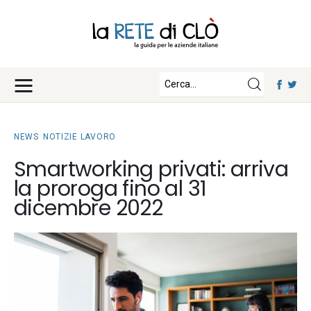
News
Approfondimenti
Fisco e Tasse
Eventi
Economia e Finanza
NEWS
NOTIZIE LAVORO
Diritto e Norme
Iscriviti
Smartworking privati: arriva
Notizie Lavoro
la proroga fino al 31
Chi Siamo
Tecnologia
dicembre 2022
La Redazione
Collabora con noi
Contatti