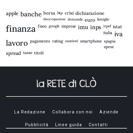
apple
banche
borsa
crisi
btp
dichiarazione
disoccupazione
domanda
euro
famiglie
finanza
fisco
imprese
imu
inps
google
irpef
istat
iva
italia
lavoro
rating
pagamento
sanzioni
smartphone
spagna
spese
spread
tasse
titoli
La Redazione
Collabora con noi
Aziende
Pubblicità
Linee guida
Contatti