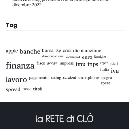
dicembre 2022
Tag
apple
banche
borsa
crisi
btp
dichiarazione
disoccupazione
domanda
euro
famiglie
finanza
fisco
imprese
imu
inps
google
irpef
istat
iva
italia
lavoro
rating
pagamento
sanzioni
smartphone
spagna
spese
spread
tasse
titoli