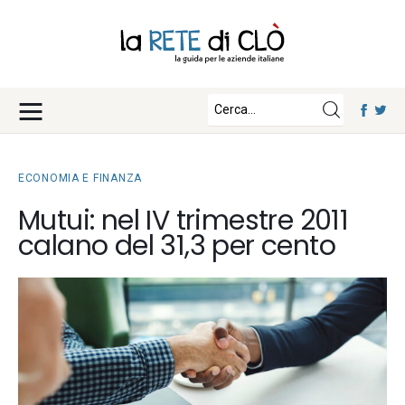
News
Approfondimenti
Fisco e Tasse
Eventi
Economia e Finanza
ECONOMIA E FINANZA
Diritto e Norme
Iscriviti
Mutui: nel IV trimestre 2011
Notizie Lavoro
calano del 31,3 per cento
Chi Siamo
Tecnologia
La Redazione
Collabora con noi
Contatti