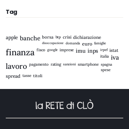
Tag
apple
banche
borsa
crisi
btp
dichiarazione
disoccupazione
domanda
euro
famiglie
finanza
fisco
imprese
imu
inps
google
irpef
istat
iva
italia
lavoro
rating
pagamento
sanzioni
smartphone
spagna
spese
spread
tasse
titoli