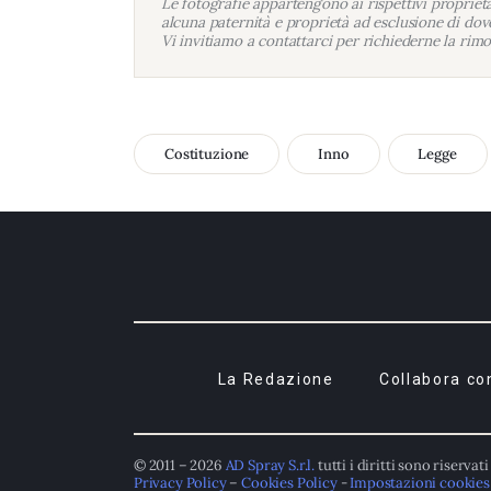
Le fotografie appartengono ai rispettivi proprietar
alcuna paternità e proprietà ad esclusione di dove
Vi invitiamo a contattarci per richiederne la rimo
Costituzione
Inno
Legge
La Redazione
Collabora co
© 2011 – 2026
AD Spray S.r.l.
tutti i diritti sono riservati
Privacy Policy
–
Cookies Policy
-
Impostazioni cookies