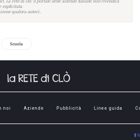
i. La rete di clo: il portale delle aziende italiane non rivendica
 esplicitata.
zione qualora autori..
Scuola
n noi
Aziende
Pubblicità
Linee guida
C
F