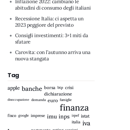
Inflazione 2022: cambiano le
abitudini di consumo degli italiani
Recessione Italia: ci aspetta un
2023 peggiore del previsto
Consigli investimenti: 3+1 miti da
sfatare
Carovita: con l’autunno arriva una
nuova stangata
Tag
apple
banche
borsa
crisi
btp
dichiarazione
disoccupazione
domanda
euro
famiglie
finanza
fisco
imprese
imu
inps
google
irpef
istat
iva
italia
rating
sanzioni