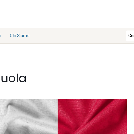
i
Chi Siamo
La
Redazi
one
cuola
Collabo
ra con
noi
Contat
ti