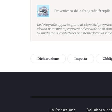
Provenienza della fotografia
freepik
Le fotografie appartengono ai rispettivi proprietar
alcuna paternità e proprietà ad esclusione di dove
Vi invitiamo a contattarci per richiederne la rimo
Dichiarazione
Imposta
Obbli
La Redazione
Collabora co