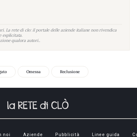
i. La rete di clo: il portale delle aziende italiane non rivendica
 esplicitata.
zione qualora autori..
gato
Omessa
Reclusione
n noi
Aziende
Pubblicità
Linee guida
C