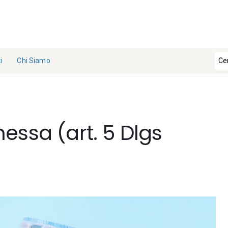
i
Chi Siamo
La
Redazi
one
essa (art. 5 Dlgs
Collabo
ra con
noi
Contat
ti