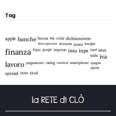
Tag
apple
banche
borsa
crisi
btp
dichiarazione
disoccupazione
domanda
euro
famiglie
finanza
fisco
imprese
imu
inps
google
irpef
istat
iva
italia
lavoro
rating
pagamento
sanzioni
smartphone
spagna
spese
spread
tasse
titoli