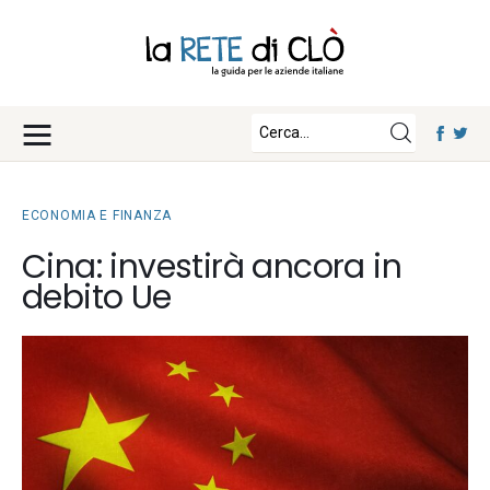
News
Approfondimenti
Fisco e Tasse
Eventi
Economia e Finanza
ECONOMIA E FINANZA
Diritto e Norme
Iscriviti
Cina: investirà ancora in
Notizie Lavoro
debito Ue
Chi Siamo
Tecnologia
La Redazione
Collabora con noi
Contatti