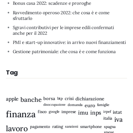
Bonus casa 2022: scadenze e proroghe
Ravvedimento operoso 2022: che cosa è e come
sfruttarlo
Sgravi contributivi per le imprese edili confermati
anche per il 2022
PMI e start-up innovative: in arrivo nuovi finanziamenti
Gestione patrimoniale: che cosa è e come funziona
Tag
apple
banche
borsa
crisi
btp
dichiarazione
disoccupazione
domanda
euro
famiglie
finanza
fisco
imprese
imu
inps
google
irpef
istat
iva
italia
lavoro
rating
pagamento
sanzioni
smartphone
spagna
spese