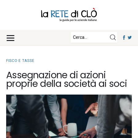
News
Approfondimenti
Fisco e Tasse
Eventi
Economia e Finanza
FISCO E TASSE
Diritto e Norme
Iscriviti
Assegnazione di azioni
Notizie Lavoro
proprie della società ai soci
Chi Siamo
Tecnologia
La Redazione
Collabora con noi
Contatti