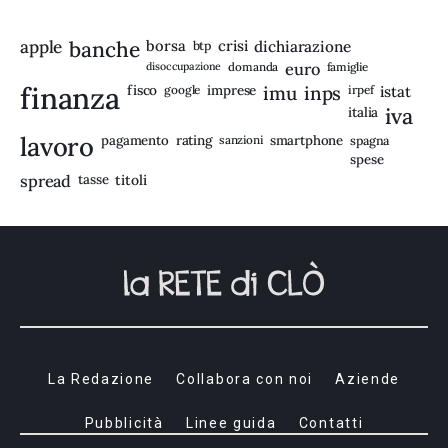
apple
banche
borsa
crisi
btp
dichiarazione
disoccupazione
domanda
euro
famiglie
finanza
fisco
imprese
imu
inps
google
irpef
istat
iva
italia
lavoro
rating
pagamento
sanzioni
smartphone
spagna
spese
spread
tasse
titoli
La Redazione
Collabora con noi
Aziende
Pubblicità
Linee guida
Contatti