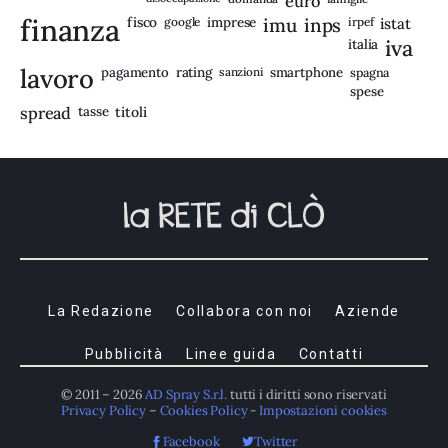
euro
finanza
fisco
imprese
imu
inps
google
irpef
istat
iva
italia
lavoro
rating
pagamento
sanzioni
smartphone
spagna
spese
spread
tasse
titoli
La Redazione
Collabora con noi
Aziende
Pubblicità
Linee guida
Contatti
© 2011 – 2026
AD Spray S.r.l.
tutti i diritti sono riservati
Privacy Policy
–
Cookies Policy
-
Impostazioni cookies
Facebook
Twitter