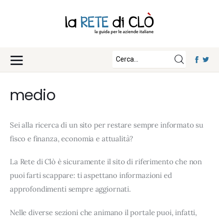
News
Approfondimenti
Fisco e Tasse
Eventi
Economia e Finanza
medio
Diritto e Norme
Iscriviti
Notizie Lavoro
Sei alla ricerca di un sito per restare sempre informato su
Chi Siamo
Tecnologia
fisco e finanza, economia e attualità?
La Redazione
La Rete di Clò è sicuramente il sito di riferimento che non
Collabora con noi
puoi farti scappare: ti aspettano informazioni ed
Contatti
approfondimenti sempre aggiornati.
Nelle diverse sezioni che animano il portale puoi, infatti,