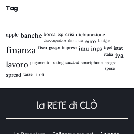
Tag
apple
banche
borsa
crisi
btp
dichiarazione
disoccupazione
domanda
euro
famiglie
finanza
fisco
imprese
imu
inps
google
irpef
istat
iva
italia
lavoro
rating
pagamento
sanzioni
smartphone
spagna
spese
spread
tasse
titoli