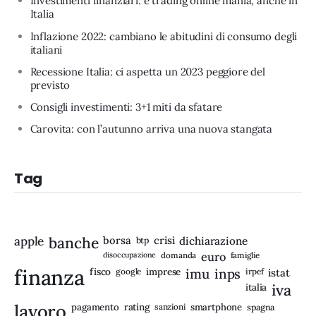
Investimenti finanziari: è trading online mania, anche in
Italia
Inflazione 2022: cambiano le abitudini di consumo degli
italiani
Recessione Italia: ci aspetta un 2023 peggiore del
previsto
Consigli investimenti: 3+1 miti da sfatare
Carovita: con l’autunno arriva una nuova stangata
Tag
apple
banche
borsa
crisi
btp
dichiarazione
disoccupazione
domanda
euro
famiglie
finanza
fisco
imprese
imu
inps
google
irpef
istat
iva
italia
lavoro
rating
pagamento
sanzioni
smartphone
spagna