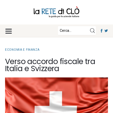
News
Approfondimenti
Fisco e Tasse
Eventi
Economia e Finanza
ECONOMIA E FINANZA
Diritto e Norme
Iscriviti
Verso accordo fiscale tra
Notizie Lavoro
Italia e Svizzera
Chi Siamo
Tecnologia
La Redazione
Collabora con noi
Contatti