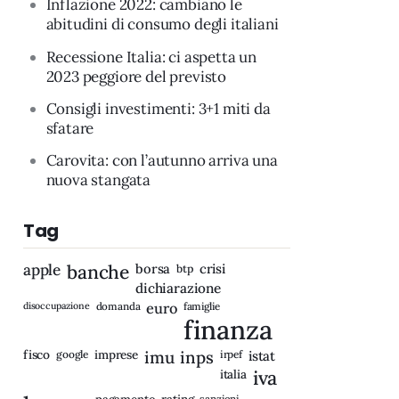
Inflazione 2022: cambiano le
abitudini di consumo degli italiani
Recessione Italia: ci aspetta un
2023 peggiore del previsto
Consigli investimenti: 3+1 miti da
sfatare
Carovita: con l’autunno arriva una
nuova stangata
Tag
apple
banche
borsa
crisi
btp
dichiarazione
disoccupazione
domanda
euro
famiglie
finanza
fisco
imprese
imu
inps
google
irpef
istat
iva
italia
rating
sanzioni