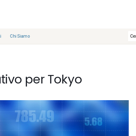
i
Chi Siamo
La
Redazi
one
tivo per Tokyo
Collabo
ra con
noi
Contat
ti