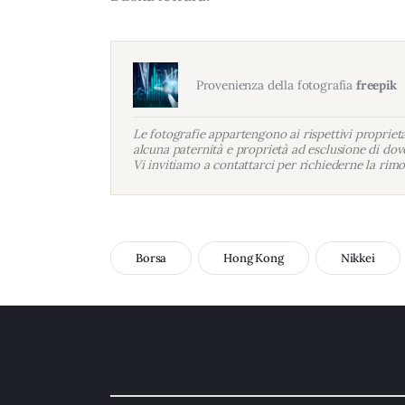
Provenienza della fotografia
freepik
Le fotografie appartengono ai rispettivi proprietar
alcuna paternità e proprietà ad esclusione di dove
Vi invitiamo a contattarci per richiederne la rimo
Borsa
Hong Kong
Nikkei