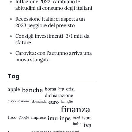
Inflazione 2022: cambiano le
abitudini di consumo degli italiani
Recessione Italia: ci aspetta un
2023 peggiore del previsto
Consigli investimenti: 3+1 miti da
sfatare
Carovita: con l’autunno arriva una
nuova stangata
Tag
apple
banche
borsa
crisi
btp
dichiarazione
disoccupazione
domanda
euro
famiglie
finanza
fisco
imprese
imu
inps
google
irpef
istat
iva
italia
rating
sanzioni