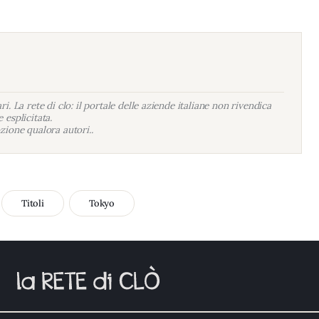
i. La rete di clo: il portale delle aziende italiane non rivendica
 esplicitata.
zione qualora autori..
Titoli
Tokyo