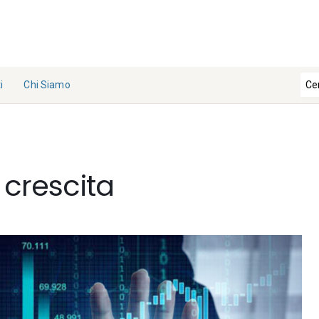
i
Chi Siamo
La
Redazi
one
 crescita
Collabo
ra con
noi
Contat
ti