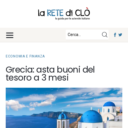
News
Approfondimenti
Fisco e Tasse
Eventi
Economia e Finanza
ECONOMIA E FINANZA
Diritto e Norme
Iscriviti
Grecia: asta buoni del
Notizie Lavoro
tesoro a 3 mesi
Chi Siamo
Tecnologia
La Redazione
Collabora con noi
Contatti