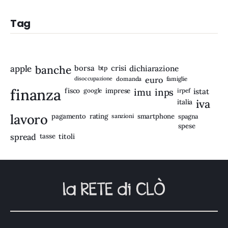
Tag
apple
banche
borsa
crisi
btp
dichiarazione
disoccupazione
domanda
euro
famiglie
finanza
fisco
imprese
imu
inps
google
irpef
istat
iva
italia
lavoro
rating
pagamento
sanzioni
smartphone
spagna
spese
spread
tasse
titoli