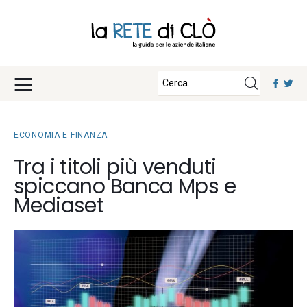
News
Approfondimenti
Fisco e Tasse
Eventi
Economia e Finanza
ECONOMIA E FINANZA
Diritto e Norme
Iscriviti
Tra i titoli più venduti
Notizie Lavoro
spiccano Banca Mps e
Chi Siamo
Tecnologia
Mediaset
La Redazione
Collabora con noi
Contatti