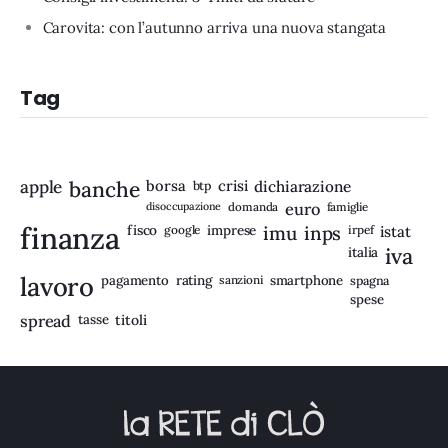
Carovita: con l’autunno arriva una nuova stangata
Tag
apple
banche
borsa
crisi
btp
dichiarazione
disoccupazione
domanda
euro
famiglie
finanza
fisco
imprese
imu
inps
google
irpef
istat
iva
italia
lavoro
rating
pagamento
sanzioni
smartphone
spagna
spese
spread
tasse
titoli