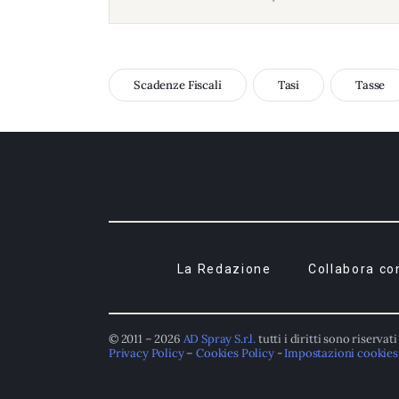
Scadenze Fiscali
Tasi
Tasse
La Redazione
Collabora co
© 2011 – 2026
AD Spray S.r.l.
tutti i diritti sono riservati
Privacy Policy
–
Cookies Policy
-
Impostazioni cookies