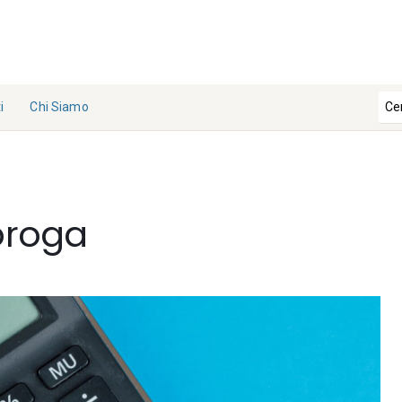
i
Chi Siamo
La
Redazi
one
roroga
Collabo
ra con
noi
Contat
ti