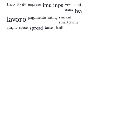
fisco
imprese
imu
inps
google
irpef
istat
iva
italia
lavoro
rating
pagamento
sanzioni
smartphone
spagna
spese
spread
tasse
titoli