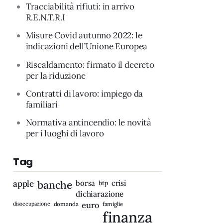
Tracciabilità rifiuti: in arrivo
R.E.N.T.R.I
Misure Covid autunno 2022: le
indicazioni dell’Unione Europea
Riscaldamento: firmato il decreto
per la riduzione
Contratti di lavoro: impiego da
familiari
Normativa antincendio: le novità
per i luoghi di lavoro
Tag
apple
banche
borsa
crisi
btp
dichiarazione
disoccupazione
domanda
euro
famiglie
finanza