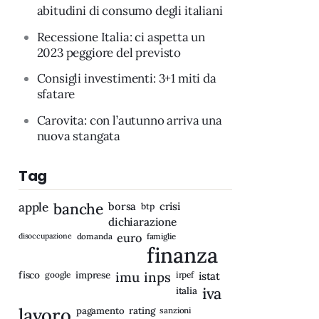
abitudini di consumo degli italiani
Recessione Italia: ci aspetta un
2023 peggiore del previsto
Consigli investimenti: 3+1 miti da
sfatare
Carovita: con l’autunno arriva una
nuova stangata
Tag
apple
banche
borsa
crisi
btp
dichiarazione
disoccupazione
domanda
euro
famiglie
finanza
fisco
imprese
imu
inps
google
irpef
istat
iva
italia
lavoro
rating
pagamento
sanzioni