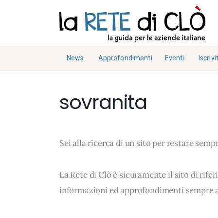
News
Approfondimenti
Fisco e Tasse
News
Approfondimenti
Eventi
Iscrivit
Eventi
Economia e Finanza
Fisco e Tasse
Iscriviti
Diritto e Norme
sovranita
Notizie Lavoro
Economia e
Chi Siamo
Finanza
Tecnologia
La Redazione
Diritto e
Collabora con noi
Sei alla ricerca di un sito per restare sem
Norme
Contatti
Notizie Lavoro
La Rete di Clò è sicuramente il sito di rif
Tecnologia
informazioni ed approfondimenti sempre a