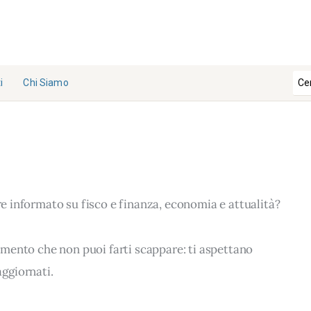
i
Chi Siamo
La
Redazi
one
Collabo
ra con
pre informato su fisco e finanza, economia e attualità?
noi
Contat
ti
erimento che non puoi farti scappare: ti aspettano
ggiornati.