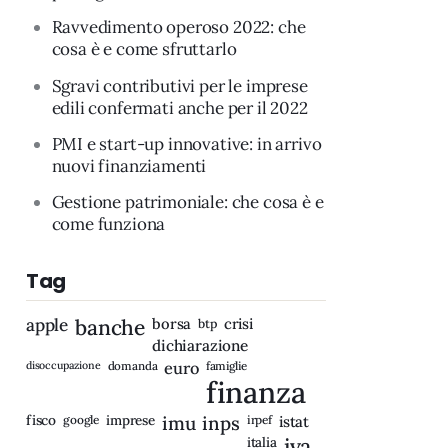
Ravvedimento operoso 2022: che
cosa è e come sfruttarlo
Sgravi contributivi per le imprese
edili confermati anche per il 2022
PMI e start-up innovative: in arrivo
nuovi finanziamenti
Gestione patrimoniale: che cosa è e
come funziona
Tag
apple
banche
borsa
crisi
btp
dichiarazione
disoccupazione
domanda
euro
famiglie
finanza
fisco
imprese
imu
inps
google
irpef
istat
iva
italia