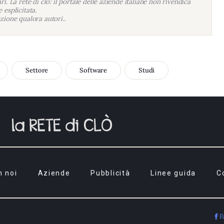
i. La rete di clo: il portale delle aziende italiane non rivendica
 esplicitata.
zione qualora autori..
Settore
Software
Studi
n noi
Aziende
Pubblicità
Linee guida
C
F