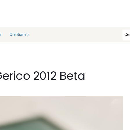
i
Chi Siamo
La
Redazi
one
 Gerico 2012 Beta
Collabo
ra con
noi
Contat
ti