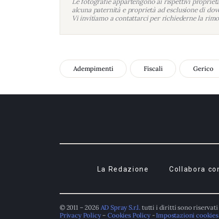
Le fotografie appartengono ai rispettivi proprietar
alcuna paternità e proprietà ad esclusione di dove
Vi invitiamo a contattarci per richiederne la rimo
Adempimenti
Fiscali
Gerico
La Redazione
Collabora co
© 2011 – 2026
AD Spray S.r.l.
tutti i diritti sono riservati
Privacy Policy
–
Cookies Policy
-
Impostazioni cookies