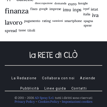
disoccupazione
domanda
euro
famiglie
finanza
fisco
imprese
imu
inps
google
irpef
istat
iva
italia
lavoro
rating
pagamento
sanzioni
smartphone
spagna
spese
spread
tasse
titoli
La Redazione
Collabora con noi
Aziende
Pubblicità
Linee guida
Contatti
© 2011 – 2026
AD Spray S.r.l.
tutti i diritti sono riservati
Privacy Policy
–
Cookies Policy
-
Impostazioni cookies