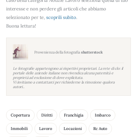
caso della categoria Notizie Lavoro seleziona quella di tuo
interesse e non perdere gli articoli che abbiamo
selezionato per te,
scoprili subito
.
Buona lettura!
Provenienza della fotografia
shutterstock
Le fotografie appartengono ai rispettivi proprietari. La rete di clo: il
portale delle aziende italiane non rivendica alcuna paternità e
proprietà ad esclusione di dove esplicitata.
Vi invitiamo a contattarci per richiederne la rimozione qualora
autori..
Copertura
Diritti
Franchigia
Imbarco
Immobili
Lavoro
Locazioni
Rc Auto