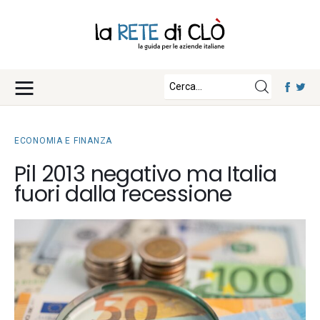
News
Approfondimenti
Fisco e Tasse
Eventi
Economia e Finanza
ECONOMIA E FINANZA
Diritto e Norme
Iscriviti
Pil 2013 negativo ma Italia
Notizie Lavoro
fuori dalla recessione
Chi Siamo
Tecnologia
La Redazione
Collabora con noi
Contatti