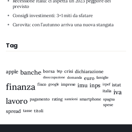
Recessione Italia: ci aspetta un 2023 peggiore del
previsto
Consigli investimenti: 3+1 miti da sfatare
Carovita: con l’autunno arriva una nuova stangata
Tag
apple
banche
borsa
crisi
btp
dichiarazione
disoccupazione
domanda
euro
famiglie
finanza
fisco
imprese
imu
inps
google
irpef
istat
iva
italia
lavoro
rating
pagamento
sanzioni
smartphone
spagna
spese
spread
tasse
titoli