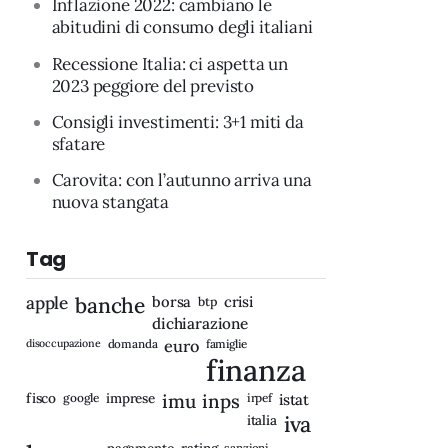
Inflazione 2022: cambiano le
abitudini di consumo degli italiani
Recessione Italia: ci aspetta un
2023 peggiore del previsto
Consigli investimenti: 3+1 miti da
sfatare
Carovita: con l’autunno arriva una
nuova stangata
Tag
apple
banche
borsa
crisi
btp
dichiarazione
disoccupazione
domanda
euro
famiglie
finanza
fisco
imprese
imu
inps
google
irpef
istat
iva
italia
rating
sanzioni