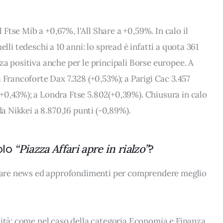
l Ftse Mib a +0,67%, l'All Share a +0,59%. In calo il
quelli tedeschi a 10 anni: lo spread è infatti a quota 361
za positiva anche per le principali Borse europee. A
 Francoforte Dax 7.328 (+0,53%); a Parigi Cac 3.457
+0,43%); a Londra Ftse 5.802(+0,39%). Chiusura in calo
da Nikkei a 8.870,16 punti (-0,89%).
olo
?
“Piazza Affari apre in rialzo”
rovare news ed approfondimenti per comprendere meglio
lità: come nel caso della categoria Economia e Finanza