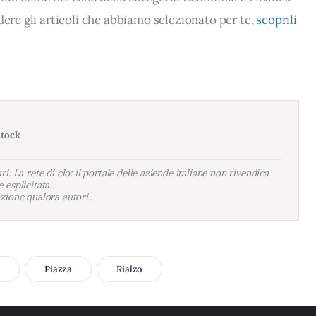
dere gli articoli che abbiamo selezionato per te,
scoprili
stock
i. La rete di clo: il portale delle aziende italiane non rivendica
 esplicitata.
zione qualora autori..
o
Piazza
Rialzo