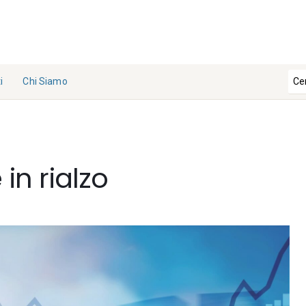
i
Chi Siamo
La
Redazi
one
 in rialzo
Collabo
ra con
noi
Contat
ti