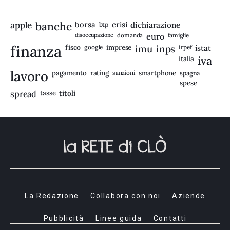
apple
banche
borsa
crisi
btp
dichiarazione
disoccupazione
domanda
euro
famiglie
finanza
fisco
imprese
imu
inps
google
irpef
istat
iva
italia
lavoro
rating
pagamento
sanzioni
smartphone
spagna
spese
spread
tasse
titoli
La Redazione
Collabora con noi
Aziende
Pubblicità
Linee guida
Contatti