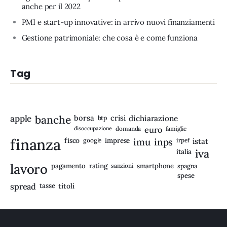
anche per il 2022
PMI e start-up innovative: in arrivo nuovi finanziamenti
Gestione patrimoniale: che cosa è e come funziona
Tag
apple
banche
borsa
crisi
btp
dichiarazione
disoccupazione
domanda
euro
famiglie
finanza
fisco
imprese
imu
inps
google
irpef
istat
iva
italia
lavoro
rating
pagamento
sanzioni
smartphone
spagna
spese
spread
tasse
titoli