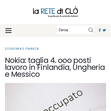
News
Approfondimenti
Fisco e Tasse
Eventi
Economia e Finanza
ECONOMIA E FINANZA
Diritto e Norme
Iscriviti
Nokia: taglia 4. ooo posti
Notizie Lavoro
lavoro in Finlandia, Ungheria
Chi Siamo
Tecnologia
e Messico
La Redazione
Collabora con noi
Contatti