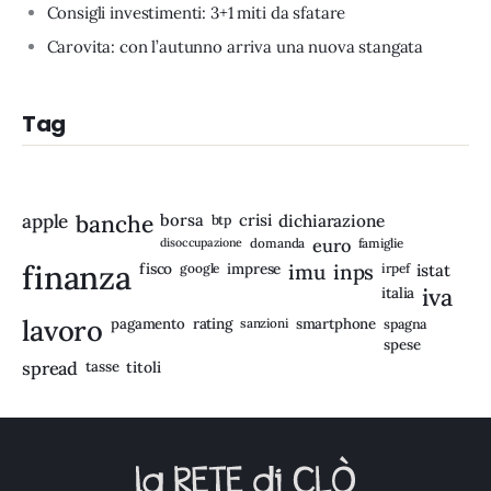
Consigli investimenti: 3+1 miti da sfatare
Carovita: con l’autunno arriva una nuova stangata
Tag
apple
banche
borsa
crisi
btp
dichiarazione
disoccupazione
domanda
euro
famiglie
finanza
fisco
imprese
imu
inps
google
irpef
istat
iva
italia
lavoro
rating
pagamento
sanzioni
smartphone
spagna
spese
spread
tasse
titoli