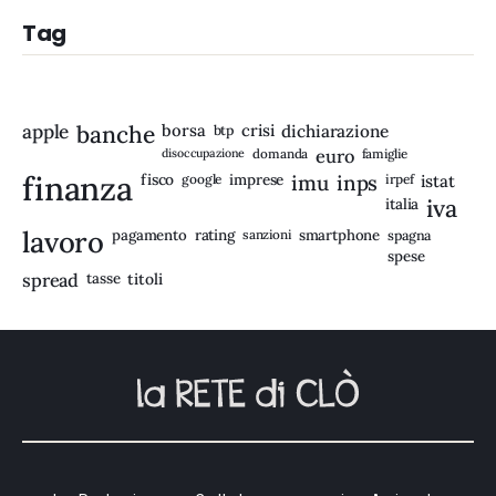
Tag
apple
banche
borsa
crisi
btp
dichiarazione
disoccupazione
domanda
euro
famiglie
finanza
fisco
imprese
imu
inps
google
irpef
istat
iva
italia
lavoro
rating
pagamento
sanzioni
smartphone
spagna
spese
spread
tasse
titoli