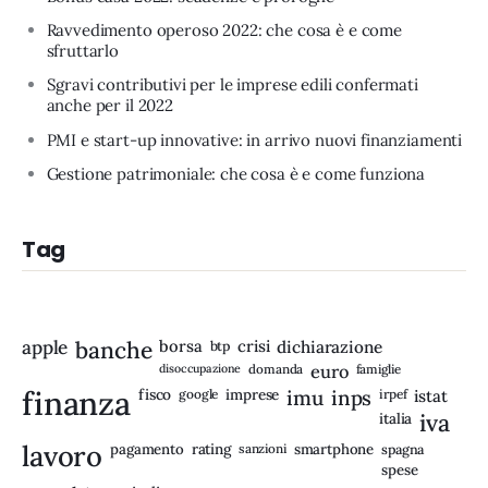
Ravvedimento operoso 2022: che cosa è e come
sfruttarlo
Sgravi contributivi per le imprese edili confermati
anche per il 2022
PMI e start-up innovative: in arrivo nuovi finanziamenti
Gestione patrimoniale: che cosa è e come funziona
Tag
apple
banche
borsa
crisi
btp
dichiarazione
disoccupazione
domanda
euro
famiglie
finanza
fisco
imprese
imu
inps
google
irpef
istat
iva
italia
lavoro
rating
pagamento
sanzioni
smartphone
spagna
spese