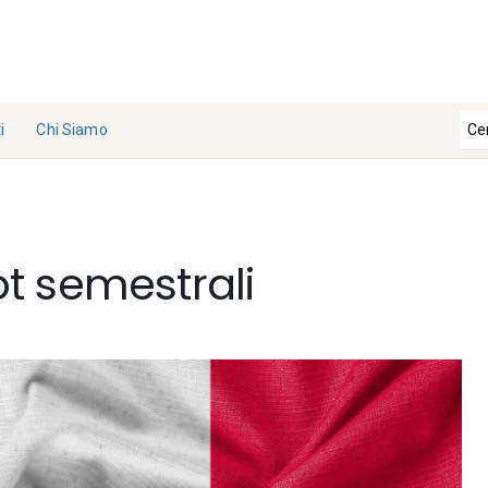
i
Chi Siamo
La
Redazi
one
Bot semestrali
Collabo
ra con
noi
Contat
ti