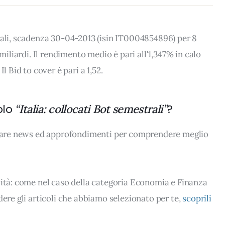
rali, scadenza 30-04-2013 (isin IT0004854896) per 8
 miliardi. Il rendimento medio è pari all'1,347% in calo
l Bid to cover è pari a 1,52.
olo
?
“Italia: collocati Bot semestrali”
rovare news ed approfondimenti per comprendere meglio
lità: come nel caso della categoria Economia e Finanza
dere gli articoli che abbiamo selezionato per te,
scoprili