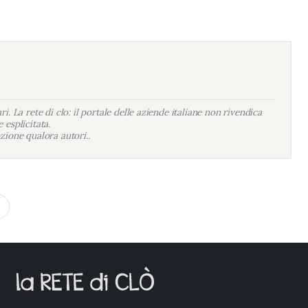
i. La rete di clo: il portale delle aziende italiane non rivendica
 esplicitata.
zione qualora autori..