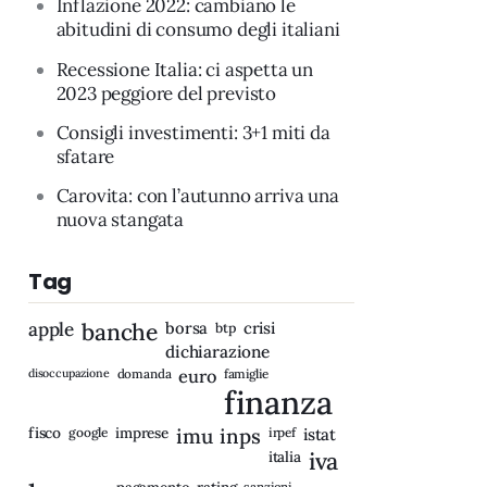
Inflazione 2022: cambiano le
abitudini di consumo degli italiani
Recessione Italia: ci aspetta un
2023 peggiore del previsto
Consigli investimenti: 3+1 miti da
sfatare
Carovita: con l’autunno arriva una
nuova stangata
Tag
apple
banche
borsa
crisi
btp
dichiarazione
disoccupazione
domanda
euro
famiglie
finanza
fisco
imprese
imu
inps
google
irpef
istat
iva
italia
rating
sanzioni