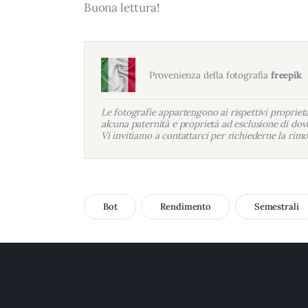
Buona lettura!
Provenienza della fotografia
freepik
Le fotografie appartengono ai rispettivi proprietar
alcuna paternità e proprietà ad esclusione di dove
Vi invitiamo a contattarci per richiederne la rimo
Bot
Rendimento
Semestrali