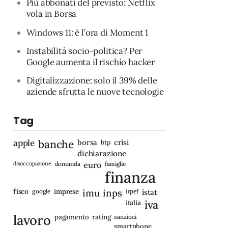
Più abbonati del previsto: Netflix
vola in Borsa
Windows 11: è l’ora di Moment 1
Instabilità socio-politica? Per
Google aumenta il rischio hacker
Digitalizzazione: solo il 39% delle
aziende sfrutta le nuove tecnologie
Tag
apple
banche
borsa
crisi
btp
dichiarazione
disoccupazione
domanda
euro
famiglie
finanza
fisco
imprese
imu
inps
google
irpef
istat
iva
italia
lavoro
rating
pagamento
sanzioni
smartphone