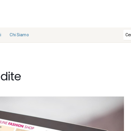
i
Chi Siamo
La
Redazi
one
ndite
Collabo
ra con
noi
Contat
ti