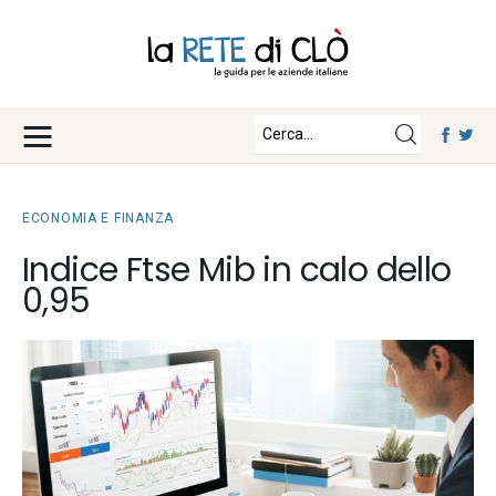
News
Approfondimenti
Fisco e Tasse
Eventi
Economia e Finanza
ECONOMIA E FINANZA
Diritto e Norme
Iscriviti
Indice Ftse Mib in calo dello
Notizie Lavoro
0,95
Chi Siamo
Tecnologia
La Redazione
Collabora con noi
Contatti