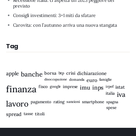
Recessione Italia: ci aspetta un 2023 peggiore del
previsto
Consigli investimenti: 3+1 miti da sfatare
Carovita: con l’autunno arriva una nuova stangata
Tag
apple
banche
borsa
crisi
btp
dichiarazione
disoccupazione
domanda
euro
famiglie
finanza
fisco
imprese
imu
inps
google
irpef
istat
iva
italia
lavoro
rating
pagamento
sanzioni
smartphone
spagna
spese
spread
tasse
titoli