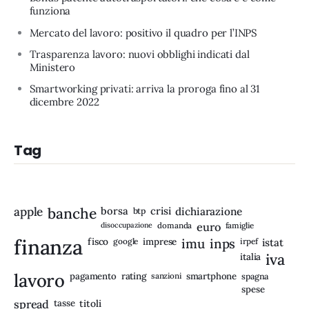
funziona
Mercato del lavoro: positivo il quadro per l’INPS
Trasparenza lavoro: nuovi obblighi indicati dal
Ministero
Smartworking privati: arriva la proroga fino al 31
dicembre 2022
Tag
apple
banche
borsa
crisi
btp
dichiarazione
disoccupazione
domanda
euro
famiglie
finanza
fisco
imprese
imu
inps
google
irpef
istat
iva
italia
lavoro
rating
pagamento
sanzioni
smartphone
spagna
spese
spread
tasse
titoli