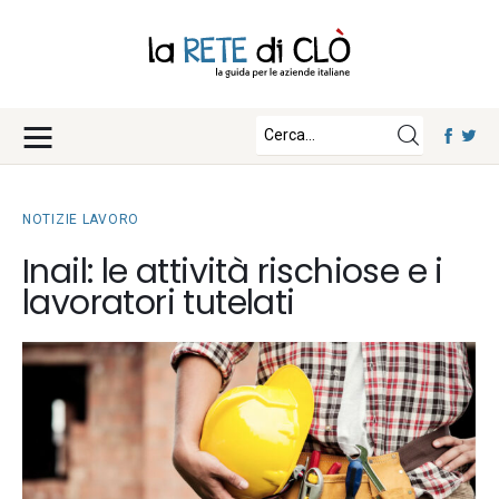
News
Approfondimenti
Fisco e Tasse
Eventi
Economia e Finanza
NOTIZIE LAVORO
Diritto e Norme
Iscriviti
Inail: le attività rischiose e i
Notizie Lavoro
lavoratori tutelati
Chi Siamo
Tecnologia
La Redazione
Collabora con noi
Contatti