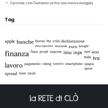
Carovita: con l’autunno arriva una nuova stangata
Tag
apple
banche
borsa
crisi
btp
dichiarazione
disoccupazione
domanda
euro
famiglie
finanza
fisco
imprese
imu
inps
google
irpef
istat
iva
italia
lavoro
rating
pagamento
sanzioni
smartphone
spagna
spese
spread
tasse
titoli