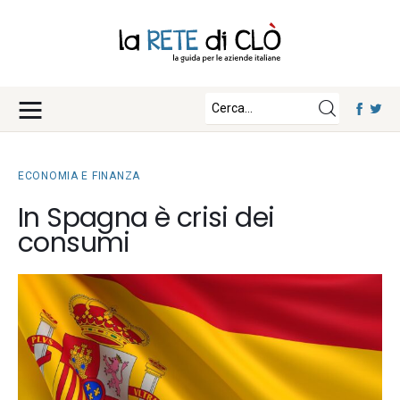
News
Approfondimenti
Fisco e Tasse
Eventi
Economia e Finanza
ECONOMIA E FINANZA
Diritto e Norme
Iscriviti
In Spagna è crisi dei
Notizie Lavoro
consumi
Chi Siamo
Tecnologia
La Redazione
Collabora con noi
Contatti