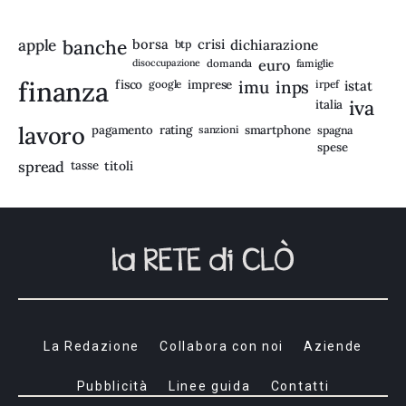
apple
banche
borsa
crisi
btp
dichiarazione
disoccupazione
domanda
euro
famiglie
finanza
fisco
imprese
imu
inps
google
irpef
istat
iva
italia
lavoro
rating
pagamento
sanzioni
smartphone
spagna
spese
spread
tasse
titoli
La Redazione
Collabora con noi
Aziende
Pubblicità
Linee guida
Contatti