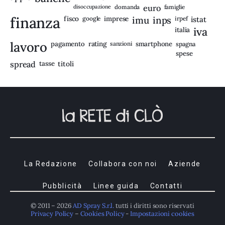
disoccupazione
domanda
euro
famiglie
finanza
fisco
imprese
imu
inps
google
irpef
istat
iva
italia
lavoro
rating
pagamento
sanzioni
smartphone
spagna
spese
spread
tasse
titoli
La Redazione
Collabora con noi
Aziende
Pubblicità
Linee guida
Contatti
© 2011 – 2026
AD Spray S.r.l.
tutti i diritti sono riservati
Privacy Policy
–
Cookies Policy
-
Impostazioni cookies