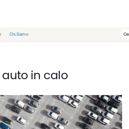
i
Chi Siamo
La
Redazi
one
 auto in calo
Collabo
ra con
noi
Contat
ti