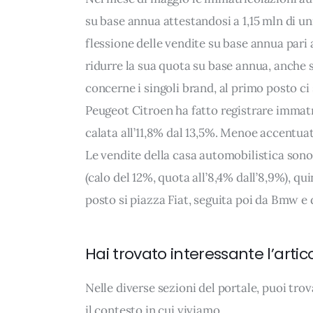
su base annua attestandosi a 1,15 mln di un
flessione delle vendite su base annua pari a
ridurre la sua quota su base annua, anche 
concerne i singoli brand, al primo posto ci
Peugeot Citroen ha fatto registrare immatr
calata all’11,8% dal 13,5%. Menoe accentuat
Le vendite della casa automobilistica sono 
(calo del 12%, quota all’8,4% dall’8,9%), qu
posto si piazza Fiat, seguita poi da Bmw e 
Hai trovato interessante l’artic
Nelle diverse sezioni del portale, puoi t
il contesto in cui viviamo.