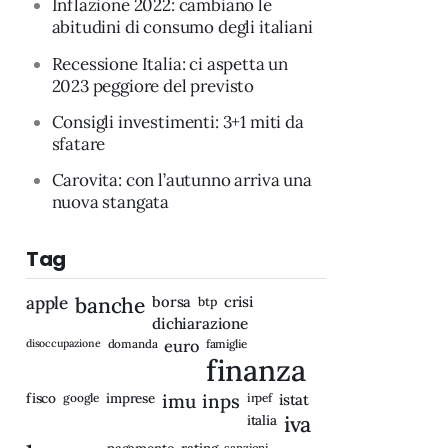
Inflazione 2022: cambiano le
abitudini di consumo degli italiani
Recessione Italia: ci aspetta un
2023 peggiore del previsto
Consigli investimenti: 3+1 miti da
sfatare
Carovita: con l’autunno arriva una
nuova stangata
Tag
apple
banche
borsa
crisi
btp
dichiarazione
disoccupazione
domanda
euro
famiglie
finanza
fisco
imprese
imu
inps
google
irpef
istat
iva
italia
rating
sanzioni