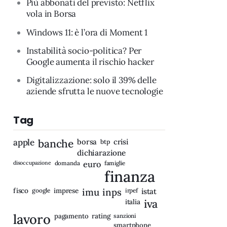
Più abbonati del previsto: Netflix
vola in Borsa
Windows 11: è l’ora di Moment 1
Instabilità socio-politica? Per
Google aumenta il rischio hacker
Digitalizzazione: solo il 39% delle
aziende sfrutta le nuove tecnologie
Tag
apple
banche
borsa
crisi
btp
dichiarazione
disoccupazione
domanda
euro
famiglie
finanza
fisco
imprese
imu
inps
google
irpef
istat
iva
italia
lavoro
rating
pagamento
sanzioni
smartphone