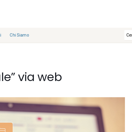
i
Chi Siamo
La
Redazi
one
ale” via web
Collabo
ra con
noi
Contat
ti