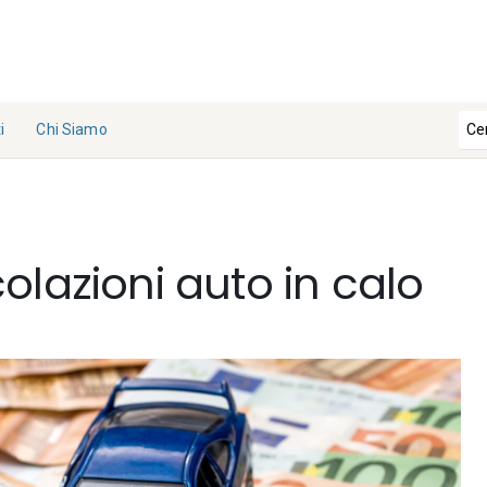
i
Chi Siamo
La
Redazi
one
olazioni auto in calo
Collabo
ra con
noi
Contat
ti