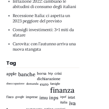
Inflazione 2022: cambiano le
abitudini di consumo degli italiani
Recessione Italia: ci aspetta un
2023 peggiore del previsto
Consigli investimenti: 3+1 miti da
sfatare
Carovita: con l’autunno arriva una
nuova stangata
Tag
apple
banche
borsa
crisi
btp
dichiarazione
disoccupazione
domanda
euro
famiglie
finanza
fisco
imprese
imu
inps
google
irpef
istat
iva
italia
rating
sanzioni