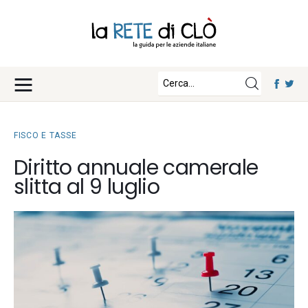
News
Approfondimenti
Fisco e Tasse
Eventi
Economia e Finanza
FISCO E TASSE
Diritto e Norme
Iscriviti
Diritto annuale camerale
Notizie Lavoro
slitta al 9 luglio
Chi Siamo
Tecnologia
La Redazione
Collabora con noi
Contatti