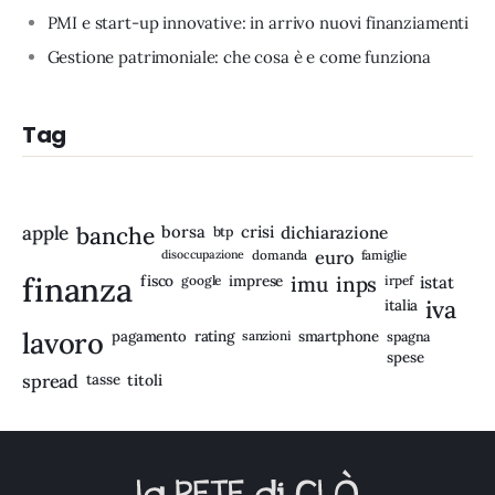
PMI e start-up innovative: in arrivo nuovi finanziamenti
Gestione patrimoniale: che cosa è e come funziona
Tag
apple
banche
borsa
crisi
btp
dichiarazione
disoccupazione
domanda
euro
famiglie
finanza
fisco
imprese
imu
inps
google
irpef
istat
iva
italia
lavoro
rating
pagamento
sanzioni
smartphone
spagna
spese
spread
tasse
titoli