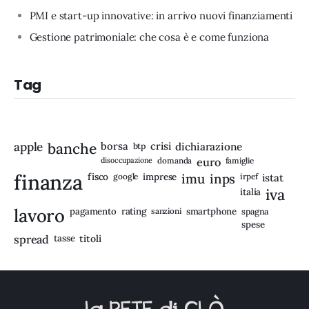
PMI e start-up innovative: in arrivo nuovi finanziamenti
Gestione patrimoniale: che cosa è e come funziona
Tag
apple
banche
borsa
crisi
btp
dichiarazione
disoccupazione
domanda
euro
famiglie
finanza
fisco
imprese
imu
inps
google
irpef
istat
iva
italia
lavoro
rating
pagamento
sanzioni
smartphone
spagna
spese
spread
tasse
titoli