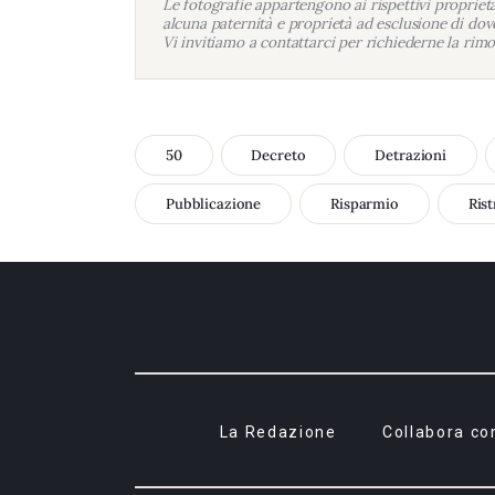
Le fotografie appartengono ai rispettivi proprietar
alcuna paternità e proprietà ad esclusione di dove
Vi invitiamo a contattarci per richiederne la rimo
50
Decreto
Detrazioni
Pubblicazione
Risparmio
Rist
La Redazione
Collabora co