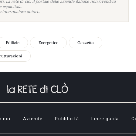
i. La rete di clo: il portale delle aziende italiane non rivendica
 esplicitata.
zione qualora autori..
Edilizie
Energetico
Gazzetta
rutturazioni
n noi
Aziende
Pubblicità
Linee guida
C