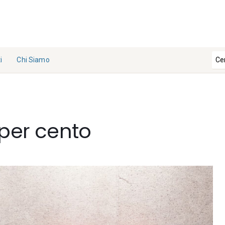
i
Chi Siamo
La
Redazi
one
 per cento
Collabo
ra con
noi
Contat
ti