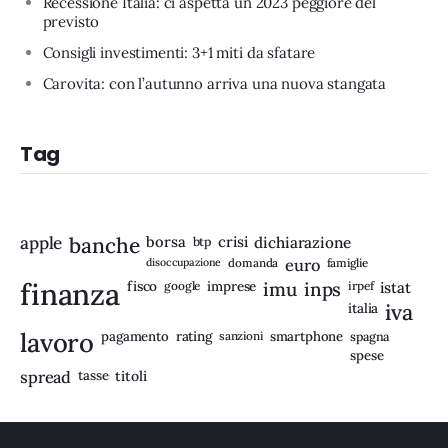
Recessione Italia: ci aspetta un 2023 peggiore del
previsto
Consigli investimenti: 3+1 miti da sfatare
Carovita: con l’autunno arriva una nuova stangata
Tag
apple
banche
borsa
crisi
btp
dichiarazione
disoccupazione
domanda
euro
famiglie
finanza
fisco
imprese
imu
inps
google
irpef
istat
iva
italia
lavoro
rating
pagamento
sanzioni
smartphone
spagna
spese
spread
tasse
titoli