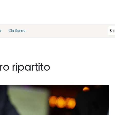
i
Chi Siamo
La
Redazi
one
o ripartito
Collabo
ra con
noi
Contat
ti