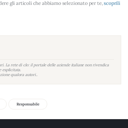
dere gli articoli che abbiamo selezionato per te,
scoprili
i. La rete di clo: il portale delle aziende italiane non rivendica
 esplicitata.
zione qualora autori..
Responsabile