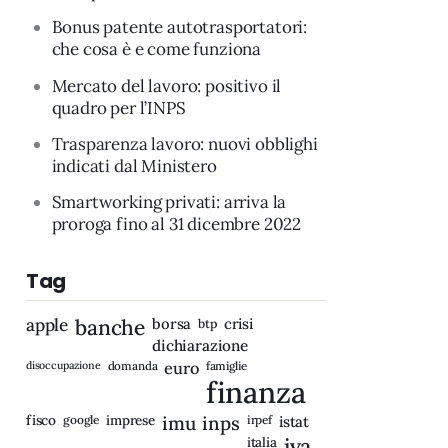
Bonus patente autotrasportatori:
che cosa è e come funziona
Mercato del lavoro: positivo il
quadro per l’INPS
Trasparenza lavoro: nuovi obblighi
indicati dal Ministero
Smartworking privati: arriva la
proroga fino al 31 dicembre 2022
Tag
apple
banche
borsa
crisi
btp
dichiarazione
disoccupazione
domanda
euro
famiglie
finanza
fisco
imprese
imu
inps
google
irpef
istat
iva
italia