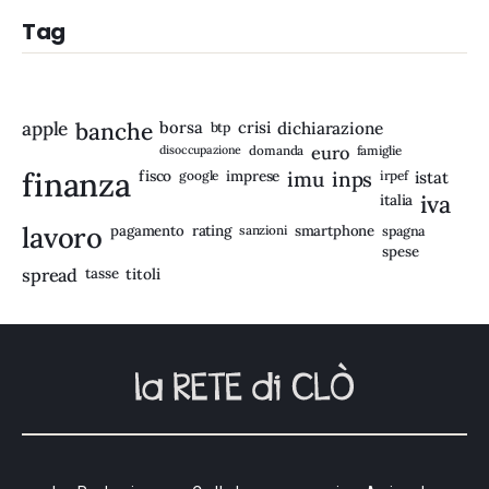
Tag
apple
banche
borsa
crisi
btp
dichiarazione
disoccupazione
domanda
euro
famiglie
finanza
fisco
imprese
imu
inps
google
irpef
istat
iva
italia
lavoro
rating
pagamento
sanzioni
smartphone
spagna
spese
spread
tasse
titoli