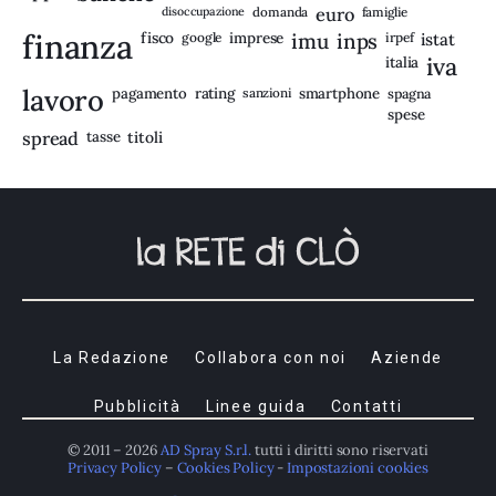
disoccupazione
domanda
euro
famiglie
finanza
fisco
imprese
imu
inps
google
irpef
istat
iva
italia
lavoro
rating
pagamento
sanzioni
smartphone
spagna
spese
spread
tasse
titoli
La Redazione
Collabora con noi
Aziende
Pubblicità
Linee guida
Contatti
© 2011 – 2026
AD Spray S.r.l.
tutti i diritti sono riservati
Privacy Policy
–
Cookies Policy
-
Impostazioni cookies