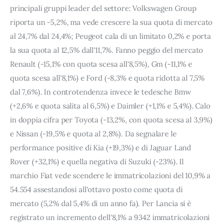
principali gruppi leader del settore: Volkswagen Group
riporta un -5,2%, ma vede crescere la sua quota di mercato
al 24,7% dal 24,4%; Peugeot cala di un limitato 0,2% e porta
la sua quota al 12,5% dall'11,7%. Fanno peggio del mercato
Renault (-15,1% con quota scesa all'8,5%), Gm (-11,1% e
quota scesa all'8,1%) e Ford (-8,3% e quota ridotta al 7,5%
dal 7,6%). In controtendenza invece le tedesche Bmw
(+2,6% e quota salita al 6,5%) e Daimler (+1,1% e 5,4%). Calo
in doppia cifra per Toyota (-13,2%, con quota scesa al 3,9%)
e Nissan (-19,5% e quota al 2,8%). Da segnalare le
performance positive di Kia (+19,3%) e di Jaguar Land
Rover (+32,1%) e quella negativa di Suzuki (-23%). Il
marchio Fiat vede scendere le immatricolazioni del 10,9% a
54.554 assestandosi all'ottavo posto come quota di
mercato (5,2% dal 5,4% di un anno fa). Per Lancia si è
registrato un incremento dell'8,1% a 9342 immatricolazioni