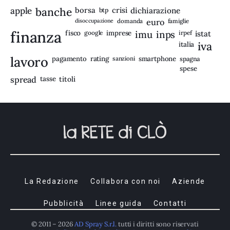
apple
banche
borsa
crisi
btp
dichiarazione
disoccupazione
domanda
euro
famiglie
finanza
fisco
imprese
imu
inps
google
irpef
istat
iva
italia
lavoro
rating
pagamento
sanzioni
smartphone
spagna
spese
spread
tasse
titoli
La Redazione
Collabora con noi
Aziende
Pubblicità
Linee guida
Contatti
© 2011 – 2026
AD Spray S.r.l.
tutti i diritti sono riservati