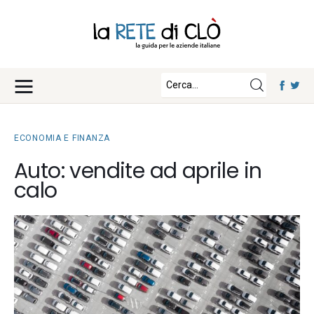
News
Approfondimenti
Fisco e Tasse
Eventi
Economia e Finanza
ECONOMIA E FINANZA
Diritto e Norme
Iscriviti
Auto: vendite ad aprile in
Notizie Lavoro
calo
Chi Siamo
Tecnologia
La Redazione
Collabora con noi
Contatti