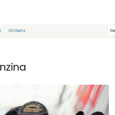
i
Chi Siamo
La
Redazi
one
nzina
Collabo
ra con
noi
Contat
ti