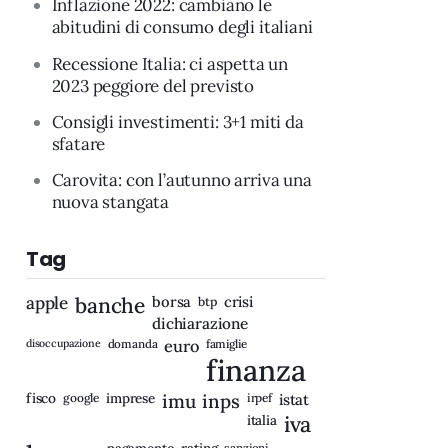
Inflazione 2022: cambiano le
abitudini di consumo degli italiani
Recessione Italia: ci aspetta un
2023 peggiore del previsto
Consigli investimenti: 3+1 miti da
sfatare
Carovita: con l’autunno arriva una
nuova stangata
Tag
apple
banche
borsa
crisi
btp
dichiarazione
disoccupazione
domanda
euro
famiglie
finanza
fisco
imprese
imu
inps
google
irpef
istat
iva
italia
rating
sanzioni